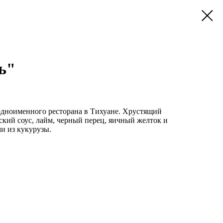
ь"
 одноименного ресторана в Тихуане. Хрустящий
ский соус, лайм, черный перец, яичный желток и
ми из кукурузы.